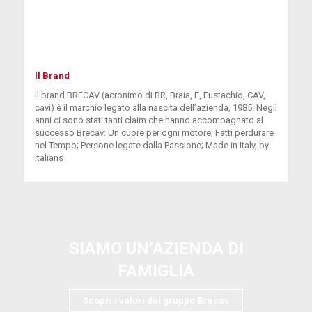
Il Brand
Il brand BRECAV (acronimo di BR, Braia, E, Eustachio, CAV,
cavi) è il marchio legato alla nascita dell’azienda, 1985. Negli
anni ci sono stati tanti claim che hanno accompagnato al
successo Brecav: Un cuore per ogni motore; Fatti perdurare
nel Tempo; Persone legate dalla Passione; Made in Italy, by
Italians
SIAMO UN’AZIENDA DI
FAMIGLIA
Scopri i valori del gruppo Brecav